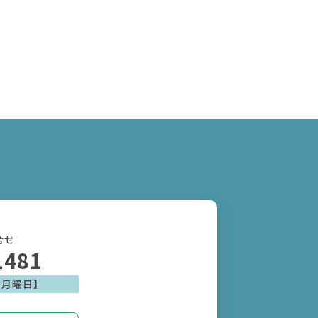
合せ
1481
日:月曜日】